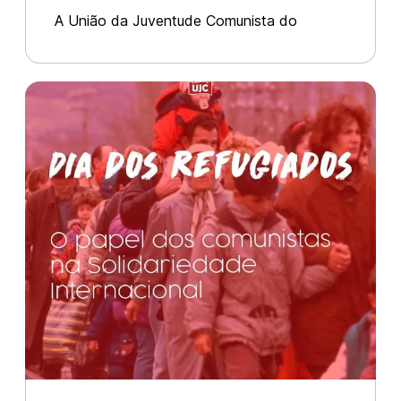
agressão contra o trabalhador
A União da Juventude Comunista do
haitiano Djimy Cosmeus
Núcleo de Chapecó vem manifestar o seu
repúdio e denúncia em decorrência da
agressão física cometida por três
seguranças da empresa privada G4S Brasil.