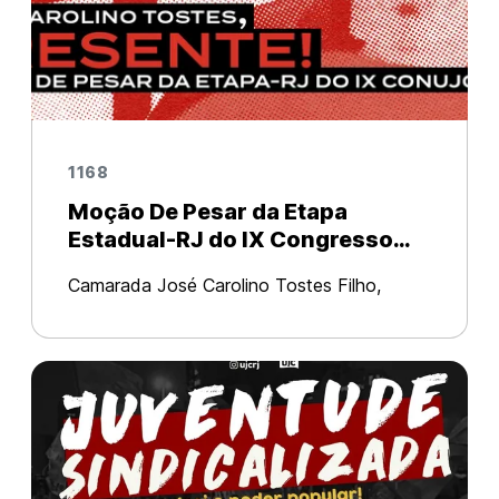
1168
Moção De Pesar da Etapa
Estadual-RJ do IX Congresso
Nacional da UJC
Camarada José Carolino Tostes Filho,
motorista de carreta desde 1964 nascido
dentro de um aparelho do PCB
atrapalhando a reunião, como diz sua
descrição no facebook. Na madrugada da
última sexta-f