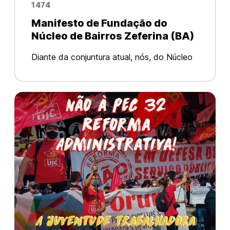
1474
Manifesto de Fundação do
Núcleo de Bairros Zeferina (BA)
Diante da conjuntura atual, nós, do Núcleo
de Bairros Zeferina e militantes da
UJC/PCB como um todo, temos a gigante
tarefa de organizar a juventude
trabalhadora e periférica com a certeza de
que s