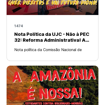
1474
Nota Política da UJC - Não à PEC
32: Reforma Administrativa! A
juventude trabalhadora quer
Nota política da Comissão Nacional de
direitos e um futuro digno!
Jovens Trabalhadores A PEC 32 é o
desmonte dos serviços públicos como
saúde e educação em nome do lucro! A
PEC 32, a chamada “Reforma
Administrativa”, est