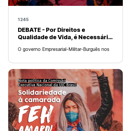
1245
DEBATE - Por Direitos e
Qualidade de Vida, é Necessário
Organização e Poder Popular!
O governo Empresarial-Militar-Burguês nos
coloca em situação de precariedade em
prol de seus luxos. Por André Pedro Julio
Zatt (@ujcbrasil) e Caetano ACC (@ujc.sc) –
(núcleo extremo-oeste/SC)