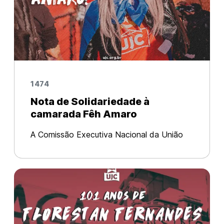
1474
Nota de Solidariedade à
camarada Fêh Amaro
A Comissão Executiva Nacional da União
da Juventude Comunista vem a público
denunciar os ataques sofridos por nossa
camarada e membra da Coordenação
Nacional da UJC, Fêh Amaro. A camarada,
além de