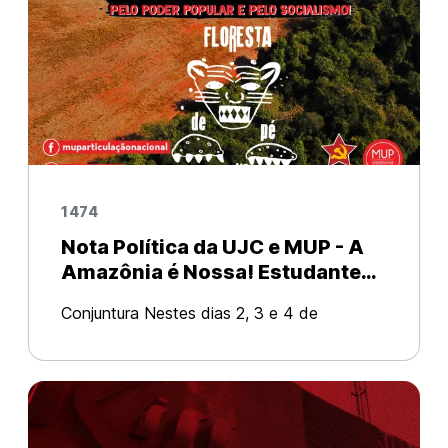
1474
Nota Política da UJC e MUP - A
Amazônia é Nossa! Estudantes
Contra Bolsonaro-Mourão, pelo
Conjuntura Nestes dias 2, 3 e 4 de
Poder Popular e pelo
dezembro, está sendo realizado na cidade
Socialismo!
de São Luís, no Maranhão, o 1º encontro
dos estudantes da Amazônia, organizado
pela União Nacional dos Estudantes. O