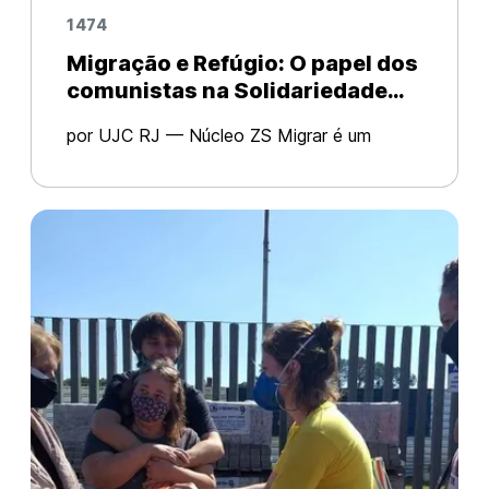
1474
Migração e Refúgio: O papel dos
comunistas na Solidariedade
Internacional
por UJC RJ — Núcleo ZS Migrar é um
direito exercido historicamente pela
humanidade que foi cerceado pelo Estado
Burguês com políticas chauvinistas. Nós
comunistas entendemos que a migraçã