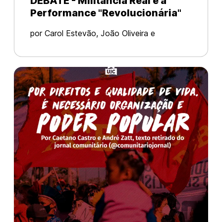
DEBATE - Militância Real e a
Performance "Revolucionária"
por Carol Estevão, João Oliveira e
Guilherme Quina, militantes da UJC no
núcleo Ruy Mauro Marini, em Londrina (PR)
A luta de classes só avança em favor da
classe trabalhadora através de ações