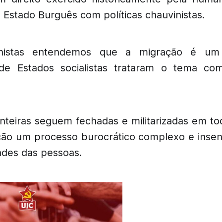
 Estado Burguês com políticas chauvinistas.
istas entendemos que a migração é um 
 de Estados socialistas trataram o tema co
onteiras seguem fechadas e militarizadas em t
ção um processo burocrático complexo e insensí
ades das pessoas.