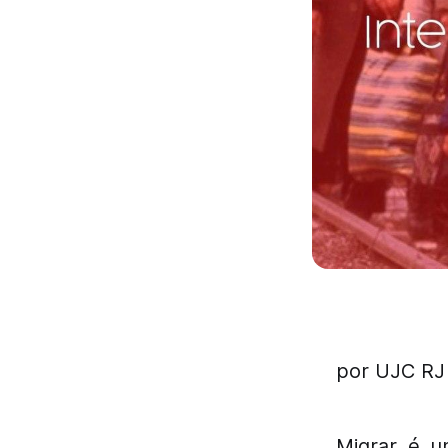
por UJC RJ
Migrar é u