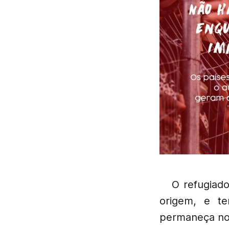
O refugiad
origem, e t
permaneça no t