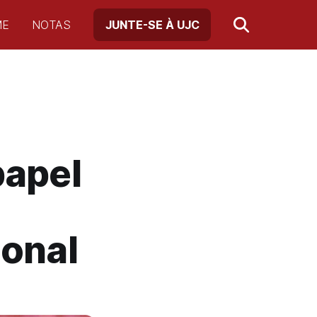
ME
NOTAS
JUNTE-SE À UJC
papel
ional