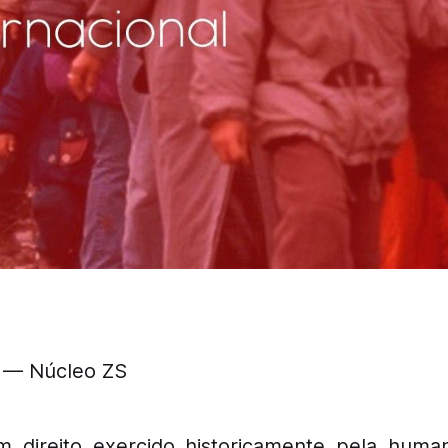
 — Núcleo ZS
m direito exercido historicamente pela huma