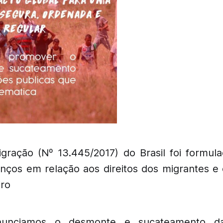
igração (Nº 13.445/2017) do Brasil foi formu
nços em relação aos direitos dos migrantes e
iro
unciamos o desmonte e sucateamento das 