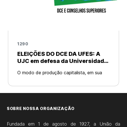
1290
ELEIÇÕES DO DCE DA UFES: A
UJC em defesa da Universidade
Pública e contra a extrema-
O modo de produção capitalista, em sua
direita
crise sistêmica, produz sérios impactos no
Brasil. Os pacotes de “reformas” impostos
pelo rentismo são acatados pelo governo
Temer e pelo congresso corrupto com
SOBRE NOSSA ORGANIZAÇÃO
Fundada em 1 de agosto de 1927, a União da