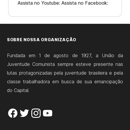
Assista no Youtube: Assista no Facebook:
https://www.facebook.com/ujcbr/videos/1347432
Nesse mês de agosto, a União da
Juventude Comunista – UJC Brasil,
juventude do PCB, completa o
SOBRE NOSSA ORGANIZAÇÃO
Fundada em 1 de agosto de 1927, a União da
Juventude Comunista sempre esteve presente nas
lutas protagonizadas pela juventude brasileira e pela
classe trabalhadora em busca de sua emancipação
do Capital.