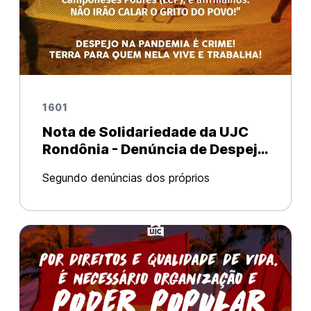
1601
Nota de Solidariedade da UJC
Rondônia - Denúncia de Despejo
no Acampamento Tiago dos
Segundo denúncias dos próprios
Santos
camponeses está ocorrendo neste
momento o despejo ilegal na Área
Revolucionária Tiago Campin dos Santos. O
despejo ilegítimo já ocorre desde a noite de
19 de Outubro,