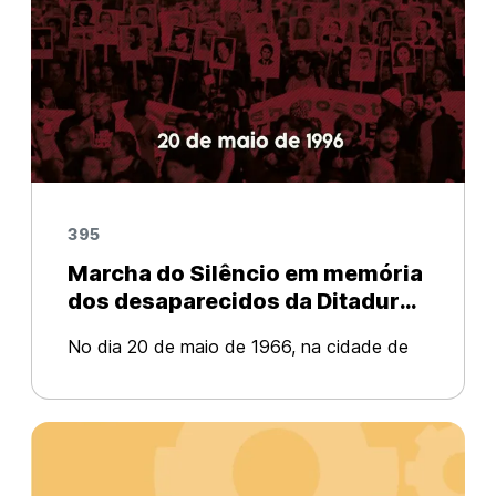
395
Marcha do Silêncio em memória
dos desaparecidos da Ditadura
Militar no Uruguai
No dia 20 de maio de 1966, na cidade de
Montevidéu – capital do Uruguai –
acontecia a primeira Marcha do Silêncio em
memória dos presos políticos
desaparecidos no período da ditadura
militar (1973