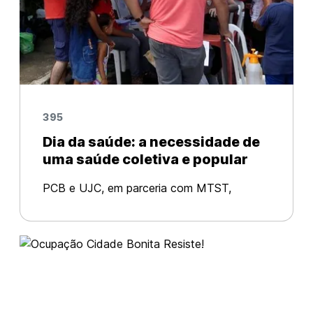
395
Dia da saúde: a necessidade de
uma saúde coletiva e popular
PCB e UJC, em parceria com MTST,
realizam atividade em ocupação urbana do
Recife Via: UJC Pernambuco No domingo
(21/05) o Partido Comunista Brasileiro
(PCB) e a União da Juventude Comunista
(UJC)