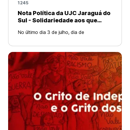
1245
Nota Política da UJC Jaraguá do
Sul - Solidariedade aos que
lutam! Contra a perseguição a
No último dia 3 de julho, dia de
manifestantes em Jaraguá do
mobilizações nacionais pelo Fora Bolsonaro
Sul!
e Mourão, ativistas e militantes de Jaraguá
do Sul realizaram um ato simbólico no
parque Via Verde, no qual foram colocad