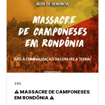
(núcleo extremo-oeste/SC)
395
⚠️ MASSACRE DE CAMPONESES
EM RONDÔNIA ⚠️