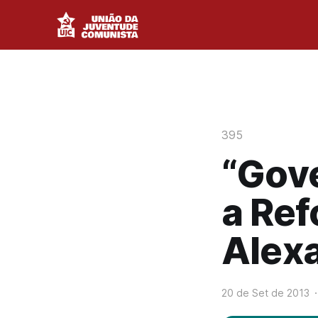
395
“Gov
a Ref
Alex
20 de Set de 2013