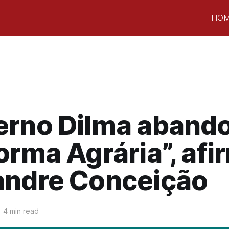
HO
erno Dilma aband
orma Agrária”, afi
andre Conceição
4 min read