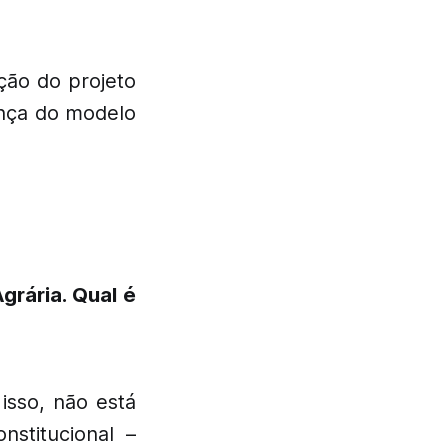
ção do projeto
ança do modelo
rária. Qual é
isso, não está
stitucional –