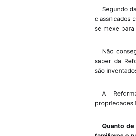
Segundo dad
classificados
se mexe para 
Não conseg
saber da Refo
são inventado
A Reform
propriedades 
Quanto de 
familiares e p