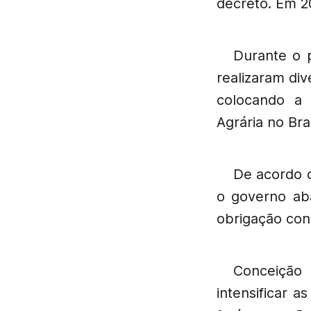
decreto. Em 2
Durante o 
realizaram div
colocando a 
Agrária no Bras
De acordo 
o governo ab
obrigação cons
Conceição
intensificar a