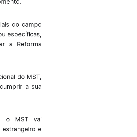
omento.
iais do campo
ou específicas,
zar a Reforma
ional do MST,
cumprir a sua
o, o MST vai
l estrangeiro e