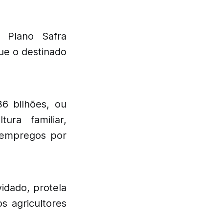
o Plano Safra
que o destinado
36 bilhões, ou
ura familiar,
 empregos por
idado, protela
s agricultores