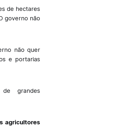
es de hectares
 O governo não
erno não quer
os e portarias
 de grandes
 agricultores