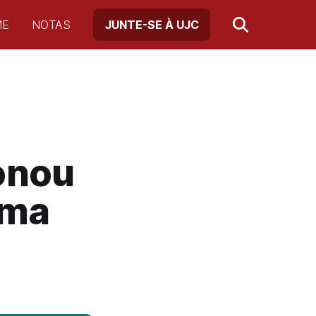
ME
NOTAS
JUNTE-SE À UJC
onou
rma