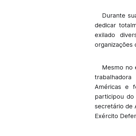
Durante sua
dedicar total
exilado dive
organizações 
Mesmo no ex
trabalhadora 
Américas e f
participou do
secretário de
Exército Defe