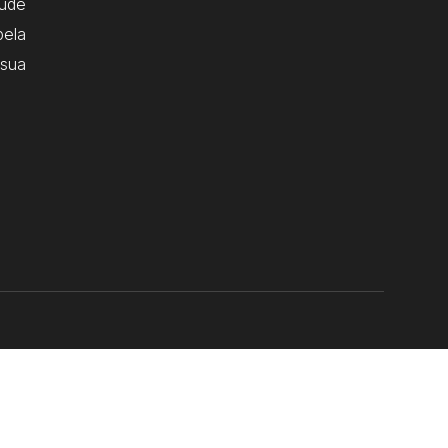
ude
pela
 sua