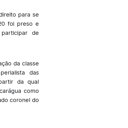
ireito para se
20 foi preso e
participar de
ação da classe
perialista das
artir da qual
Nicarágua como
ado coronel do