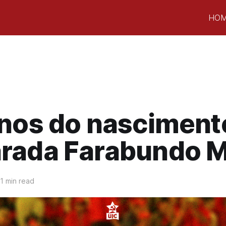
HO
anos do nasciment
rada Farabundo M
1 min read