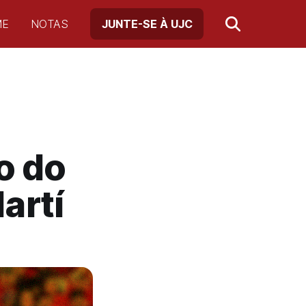
ME
NOTAS
JUNTE-SE À UJC
o do
artí