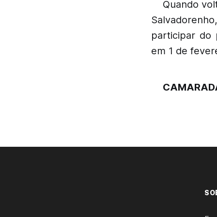
Quando volt
Salvadorenh
participar do
em 1 de fever
CAMARADA 
SO