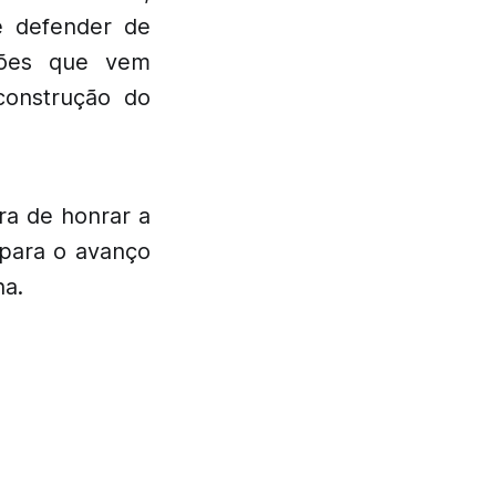
 e defender de
ções que vem
construção do
ra de honrar a
 para o avanço
na.