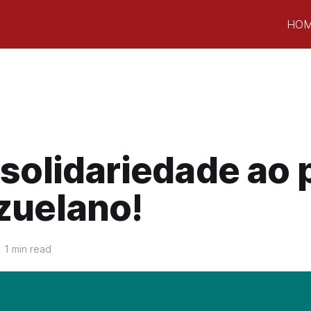
HO
solidariedade ao 
zuelano!
1 min read