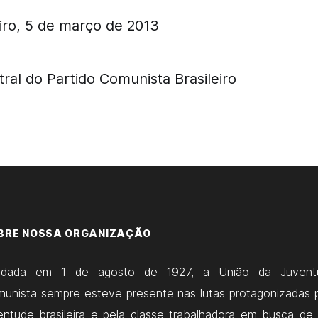
iro, 5 de março de 2013
ral do Partido Comunista Brasileiro
BRE NOSSA ORGANIZAÇÃO
ndada em 1 de agosto de 1927, a União da Juvent
unista sempre esteve presente nas lutas protagonizadas 
entude brasileira e pela classe trabalhadora em busca de