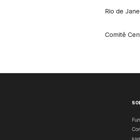
Rio de Jane
Comitê Cent
SO
Fu
Com
juv