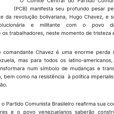
O Comitê Central do Partido Comunis
(PCB) manifesta seu profundo pesar pe
 da revolução bolivariana, Hugo Chavez, e se
olucionária e militante com o povo d
 os trabalhadores, neste momento de tristeza e
o comandante Chavez é uma enorme perda n
zuela, mas para todos os latino-americanos
ansformara num símbolo de mudanças e tran
, bem como na resistência à política imperiali
ão.
 o Partido Comunista Brasileiro reafirma sua c
ores e o povo venezuelanos saberão constru