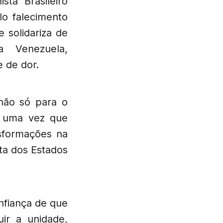
ta Brasileiro
lo falecimento
 solidariza de
a Venezuela,
 de dor.
ão só para o
, uma vez que
sformações na
sta dos Estados
onfiança de que
ir a unidade,