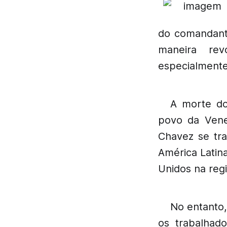
do comandante
maneira rev
especialmente
A morte d
povo da Vene
Chavez se tr
América Latina
Unidos na regi
No entanto,
os trabalhad