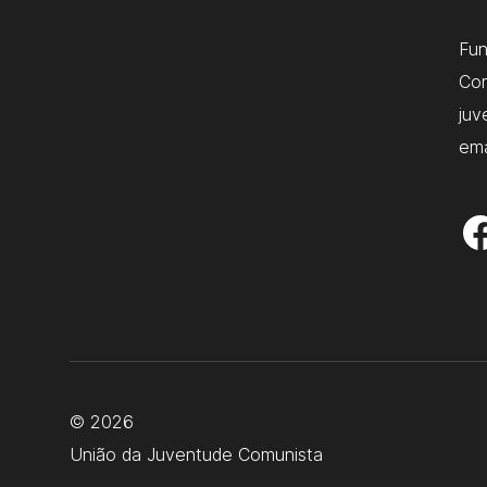
Fu
Com
juv
ema
© 2026
União da Juventude Comunista