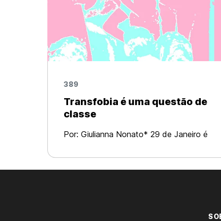
389
Transfobia é uma questão de
classe
Por: Giulianna Nonato* 29 de Janeiro é
o dia nacional da visibilidade de
travestis, mulheres transexuais, e
homens trans. Durante toda esta
semana ocorrem diversos eventos pelo
Brasil para debater d
SO