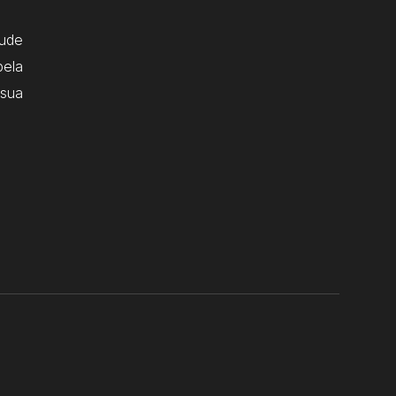
ude
pela
 sua