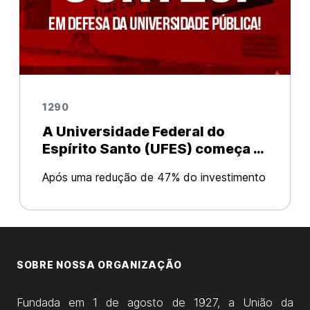
1290
A Universidade Federal do
Espírito Santo (UFES) começa o
primeiro semestre de 2017 com
Após uma redução de 47% do investimento
mais cortes.
na universidade em 2016, neste ano o corte
se repete. No inicio deste semestre o
cardápio do restaurante universitário já foi
alterado, reduzindo as opções de c
SOBRE NOSSA ORGANIZAÇÃO
Fundada em 1 de agosto de 1927, a União da