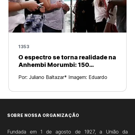
1353
O espectro se torna realidade na
Anhembi Morumbi: 150
professores demitidos.
Por: Juliano Baltazar* Imagem: Eduardo
Anizelli Não tem apelo pro inferno, nem
oração lá pra cima Todo mundo já era é
uma contagem regressiva (Estamos de Luto
– Facção Central) O que ant
SOBRE NOSSA ORGANIZAÇÃO
Fundada em 1 de agosto de 1927, a União da