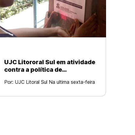
UJC Litororal Sul em atividade
contra a política de
permanência estudantil
Por: UJC Litoral Sul Na ultima sexta-feira
adotada pelo governador Rui
(14), a UJC – Litoral Sul colou cartazes
Costa (PT)
na UESC contra a política de
permanência estudantil adotada pelo
governador Rui Costa (PT).
Recentemente lançado,