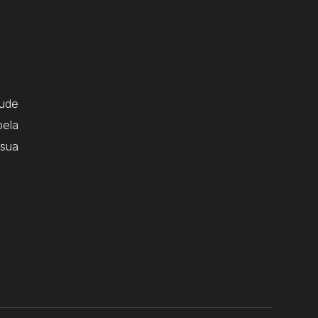
ude
pela
 sua