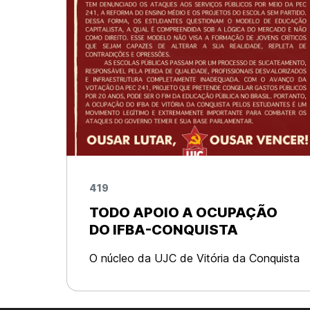
419
TODO APOIO A OCUPAÇÃO
DO IFBA-CONQUISTA
O núcleo da UJC de Vitória da Conquista
vem a público se solidarizar com a luta
dos estudantes do IFBA. Na tarde da