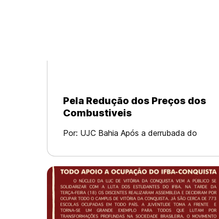
Pela Redução dos Preços dos
Combustiveis
Por: UJC Bahia Após a derrubada do
governo de conciliação de classes com
o golpe em 2016, foi iniciada uma feroz
ofensiva contra a classe trabalhadora
em nosso país. O governo ilegítimo de
Temer, co