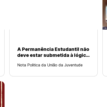
A Permanência Estudantil não
deve estar submetida à lógica
produtivista, meritocrática e
Nota Politica da União da Juventude
da bolsificação.
Comunista – Bahia O ano de 2017 foi
marcado por um golpe histórico contra
as/os estudantes das Universidades
Estaduais Baianas (Ueba) com a
implementação do “Mais