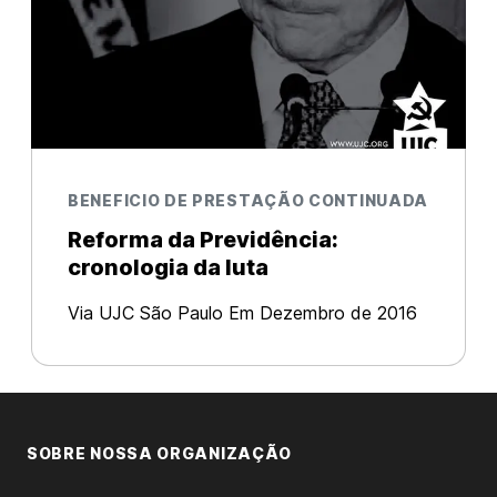
BENEFICIO DE PRESTAÇÃO CONTINUADA
Reforma da Previdência:
cronologia da luta
Via UJC São Paulo Em Dezembro de 2016
foi apresentado o Projeto de Emenda
Constitucional 287/16, a “reforma da
previdência”[1]. Este é mais um dos ataques
do governo Temer aos trabalhadores. Poré
SOBRE NOSSA ORGANIZAÇÃO