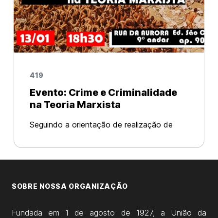
419
Evento: Crime e Criminalidade
na Teoria Marxista
Seguindo a orientação de realização de
formações políticas periódicas para seus
militantes e todos os/as lutadores sociais, a
União da Juventude Comunista (UJC),
através do Núcleo Gregório Bezerra da
SOBRE NOSSA ORGANIZAÇÃO
Fundada em 1 de agosto de 1927, a União da