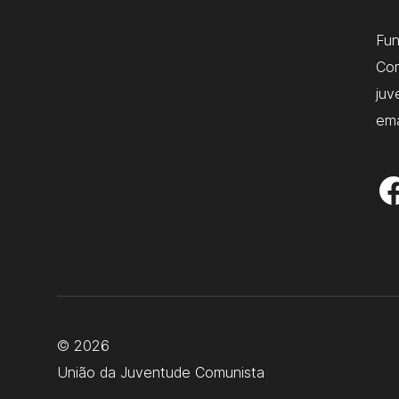
Fu
Com
juv
ema
© 2026
União da Juventude Comunista