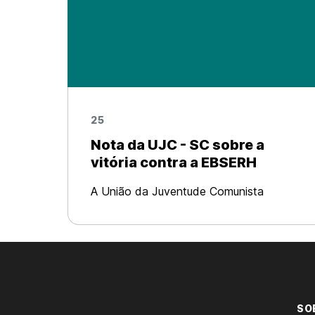
25
Nota da UJC - SC sobre a
vitória contra a EBSERH
A União da Juventude Comunista
comemora a vitória contra adesão do
Hospital Universitário Polydoro Ernani de
São Thiago da Universidade Federal de
Santa Catarina à Empresa Brasileira de
Serviços Hospi
SO