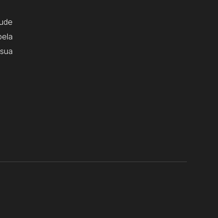
ude
pela
 sua