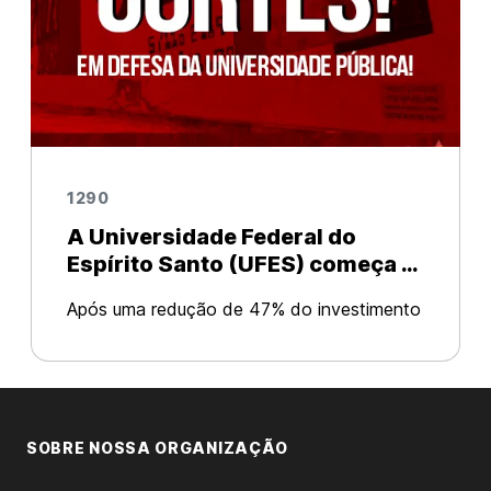
1290
A Universidade Federal do
Espírito Santo (UFES) começa o
primeiro semestre de 2017 com
Após uma redução de 47% do investimento
mais cortes.
na universidade em 2016, neste ano o corte
se repete. No inicio deste semestre o
cardápio do restaurante universitário já foi
alterado, reduzindo as opções de c
SOBRE NOSSA ORGANIZAÇÃO