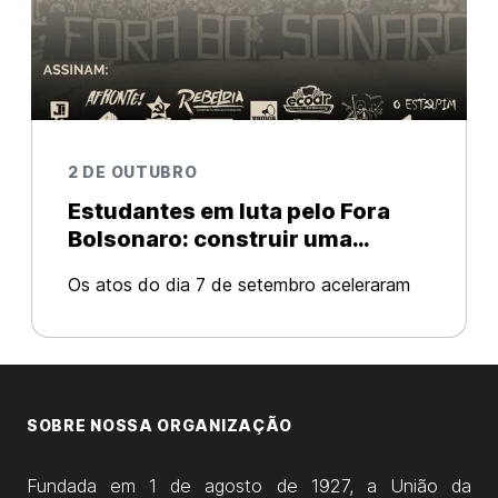
2 DE OUTUBRO
Estudantes em luta pelo Fora
Bolsonaro: construir uma
mobilização permanente!
Os atos do dia 7 de setembro aceleraram
as disputas no país. Bolsonaro deu seu
“ultimato” colocando sua base golpista nas
ruas principalmente em São Paulo, Brasília e
Rio de Janeiro. A sinalização
SOBRE NOSSA ORGANIZAÇÃO
Fundada em 1 de agosto de 1927, a União da