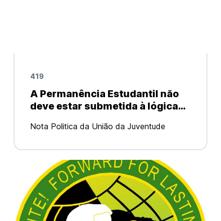
419
A Permanência Estudantil não
deve estar submetida à lógica
produtivista, meritocrática e da
Nota Politica da União da Juventude
bolsificação.
Comunista – Bahia O ano de 2017 foi
marcado por um golpe histórico contra
as/os estudantes das Universidades
Estaduais Baianas (Ueba) com a
implementação do “Mais