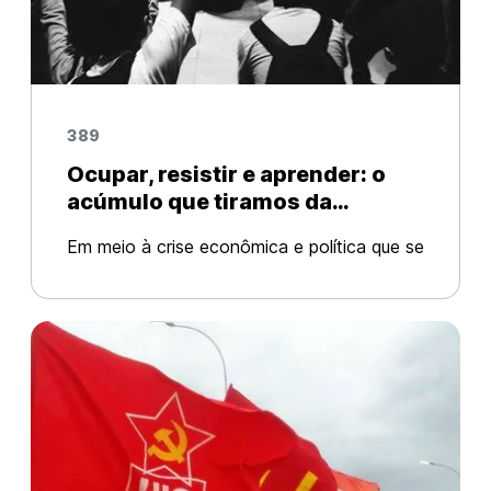
389
Ocupar, resistir e aprender: o
acúmulo que tiramos da
experiência das ocupações para
Em meio à crise econômica e política que se
as lutas futuras da juventude
instaurou no Brasil, assistimos o fim trágico
em todo o Brasil¹
do ciclo político dirigido pelo Partido dos
Trabalhadores e os limites da estratégia de
conciliação de classes