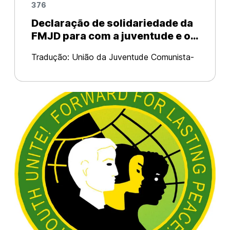
376
Declaração de solidariedade da
FMJD para com a juventude e os
estudantes do Irã.
Tradução: União da Juventude Comunista-
Brasil Original em: WFDY A Federação
Mundial da Juventude Democrática
expressa sua solidariedade e apoio à
juventude, estudantes e, em geral, ao povo
do