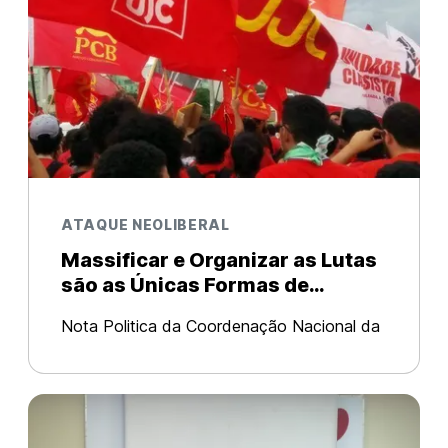
ATAQUE NEOLIBERAL
Massificar e Organizar as Lutas
são as Únicas Formas de
Resistir aos Ataques Contra a
Nota Politica da Coordenação Nacional da
Juventude e a Classe
União da Juventude Comunista (UJC-Brasil)
Trabalhadora!
No próximo dia 13 de dezembro, ameaça
ocorrer em Brasília a votação da PEC 55,
conhecida como “PEC do Fim do Mundo.