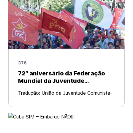
376
72º aniversário da Federação
Mundial da Juventude
Democrática.
Tradução: União da Juventude Comunista-
Brasil Original em: WFDY Durante um
período difícil e sob as condições hostis da
segunda guerra mundial, a juventude
progressista do mundo não apenas foi par