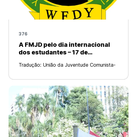
376
A FMJD pelo dia internacional
dos estudantes – 17 de
novembro.
Tradução: União da Juventude Comunista-
Brasil Original em: WFDY A Federação
Mundial da Juventude Democrática
reverencia a luta heroica dos estudantes
por liberdade, democracia e justiça social,
as