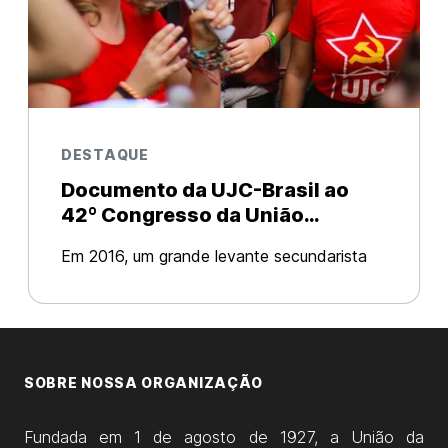
DESTAQUE
Documento da UJC-Brasil ao
42º Congresso da União
Brasileira dos Estudantes
Em 2016, um grande levante secundarista
Secundaristas (UBES)
ocupou mais de mil escolas em todo país.
Um movimento rebelde, questionador e
independente canalizado contra a chamada
PEC 241 imposta pelo governo golpista que
SOBRE NOSSA ORGANIZAÇÃO
Fundada em 1 de agosto de 1927, a União da