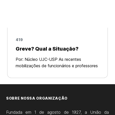
419
Greve? Qual a Situação?
Por: Núcleo UJC-USP As recentes
mobilizações de funcionários e professores
da USP, com apoio estudantil, levantaram
um debate sobre a possibilidade de greve
na universidade. O que acontece é que as
SOBRE NOSSA ORGANIZAÇÃO
Fundada em 1 de agosto de 1927, a União da