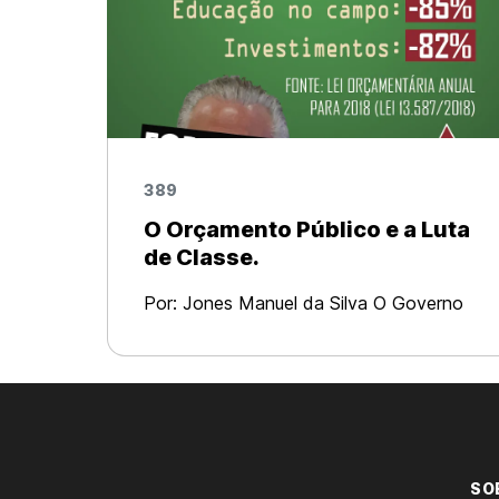
389
O Orçamento Público e a Luta
de Classe.
Por: Jones Manuel da Silva O Governo
Temer junto com a maioria do Congresso
Nacional aprovou o orçamento federal
para 2018 que significa a destruição de
várias serviços públicos e a precarização
ext
SO