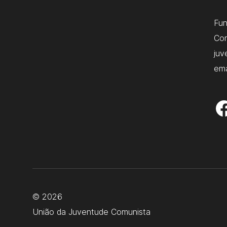
Fu
Com
juv
ema
© 2026
União da Juventude Comunista