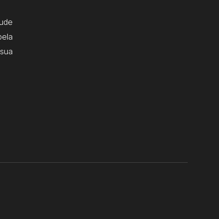
ude
pela
 sua