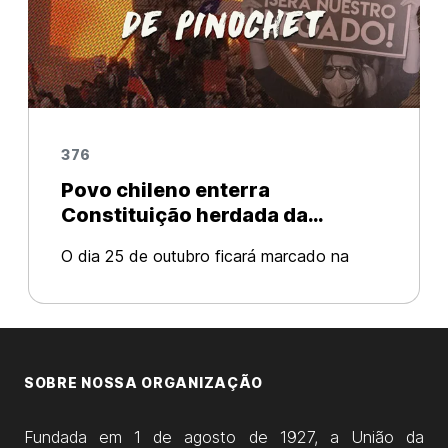
376
Povo chileno enterra
Constituição herdada da
ditadura de Pinochet
O dia 25 de outubro ficará marcado na
história do povo chileno pela derrubada da
Constituição de Pinochet. Ontem, o povo
chileno conquistou uma grande vitória! Após
meses de intensas manifesta
SOBRE NOSSA ORGANIZAÇÃO
Fundada em 1 de agosto de 1927, a União da