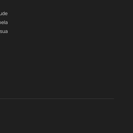
ude
pela
 sua