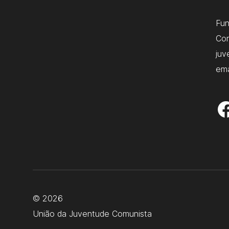
Fu
Com
juv
ema
© 2026
União da Juventude Comunista