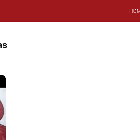
HO
as