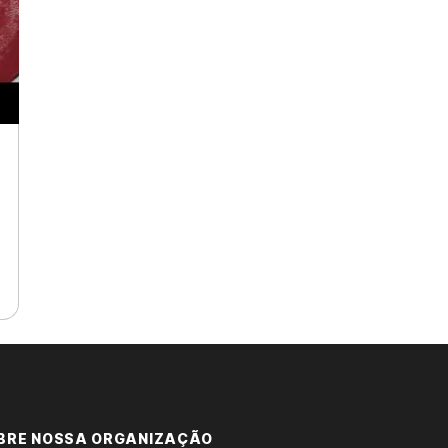
/1347432732040575/
BRE NOSSA ORGANIZAÇÃO