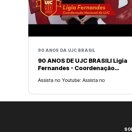
90 ANOS DA UJC BRASIL
90 ANOS DE UJC BRASILl Ligia
Fernandes - Coordenação
Nacional DA UJC-Brasil
Assista no Youtube: Assista no
Facebook:
https://www.facebook.com/ujcbr/videos
Nesse mês de agosto, a União da
Juventude Comunista – UJC Brasil,
juventude do PCB, completa o
SO