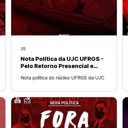
25
Nota Política da UJC UFRGS -
Pelo Retorno Presencial e
Seguro na UFRGS
Nota política do núcleo UFRGS da UJC
no Rio Grande do Sul No início de
outubro, a Pró-Reitoria de Graduação
(PROGRAD) publicizou uma nota onde
informava que o semestre 2021/2
continuaria a seg