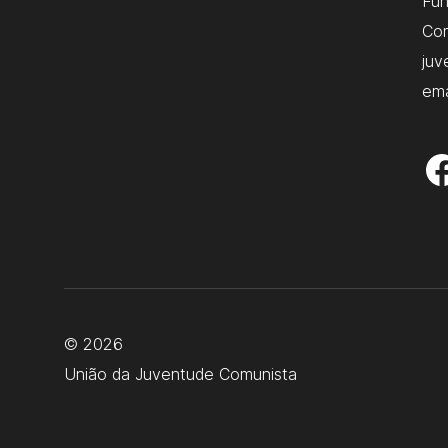
Fu
Com
juv
ema
© 2026
União da Juventude Comunista