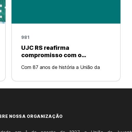
981
UJC RS reafirma
compromisso com o
socialismo!
Com 87 anos de história a União da
Juventude Comunista passou por um
processo de reorganização e
rearticulação iniciado em 2005. Estando
agora em fase de consolidação de seus
núcleos na maioria dos
BRE NOSSA ORGANIZAÇÃO