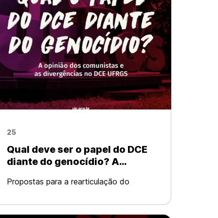
25
Qual deve ser o papel do DCE
diante do genocídio? A
opinião dos comunistas e as
Propostas para a rearticulação do
divergências no DCE UFRGS
Movimento Estudantil na UFRGS O
Núcleo UFRGS da União da Juventude