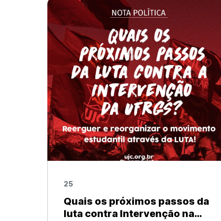
o programa de extinção da função de
cobrador de ônibus. A ideia por trás do
pro
25
Quais os próximos passos da
luta contra Intervenção na