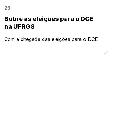
25
Sobre as eleições para o DCE
na UFRGS
Com a chegada das eleições para o DCE
na UFRGS, vimos a necessidade de
expor alguns debates com o fim de
avançar na discussão sobre a
organização estudantil. Primeiramente,
fazemos o resgate do ano d