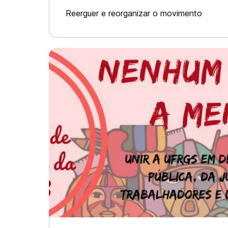
UFRGS?
Reerguer e reorganizar o movimento
estudantil através da luta! Preparar a
ofensiva contra a intervenção
bolsonarista! Um convite à reflexão* 14
minutos de leitura. *Escrito por Theo
Dalla, mem