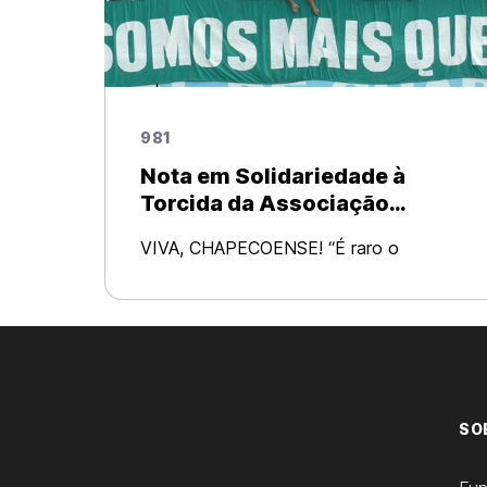
981
Nota em Solidariedade à
Torcida da Associação
Chapecoense de Futebol
VIVA, CHAPECOENSE! “É raro o
torcedor que diz: ‘Meu time joga hoje’.
Sempre diz: ‘Nós jogamos hoje’. Este
jogador número doze sabe muito bem
que é ele quem sopra os ventos de
fervor que empurram a b
SO