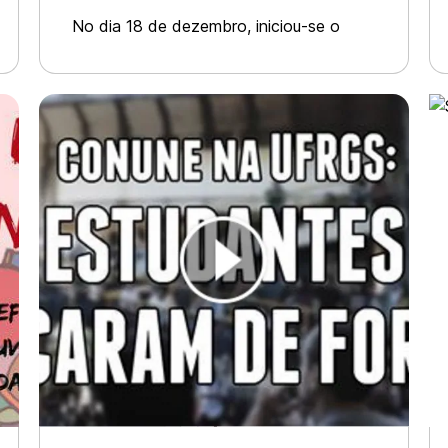
saúde pública!
No dia 18 de dezembro, iniciou-se o
processo de demissão dos
trabalhadores da Atenção Primária em
Saúde (APS) de Porto Alegre, receberam
hoje pela manhã a carta de demissão
(aviso prévio), 6 dias