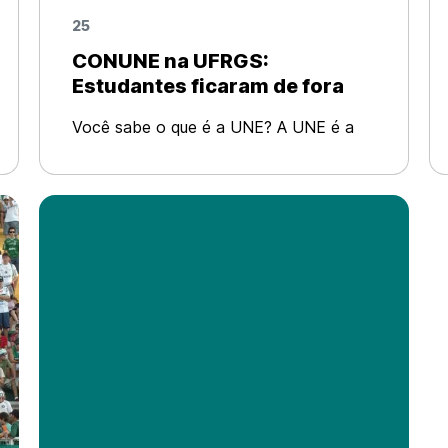
25
CONUNE na UFRGS:
Estudantes ficaram de fora
Você sabe o que é a UNE? A UNE é a
entidade brasileira que deveria
representar os cerca de sete milhões de
estudantes universitários do país. Já foi
um instrumento de luta e organização
efetiva do mo