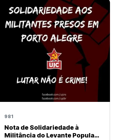
Comunista vem a público se manifestar
sobre o que defendemos como os
principais desafios e
981
Nota de Solidariedade à
Militância do Levante Popular