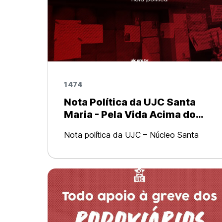
1474
Nota Política da UJC Santa
Maria - Pela Vida Acima do
Lucro: Justiça pelas Vítimas
Nota política da UJC – Núcleo Santa
da Kiss!
Maria (RS) Em 27 de janeiro de 2013,
duzentos e quarenta e dois jovens foram
mortos em decorrência de uma tragédia
ocorrida na Boate Kiss, em Santa Maria,
c