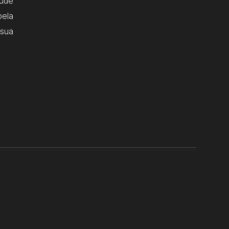
ude
pela
 sua