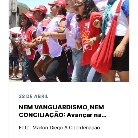
28 DE ABRIL
NEM VANGUARDISMO, NEM
CONCILIAÇÃO: Avançar na
unidade da juventude e dos
Foto: Marlon Diego A Coordenação
trabalhadores contra os
Nacional da União da Juventude Comunista