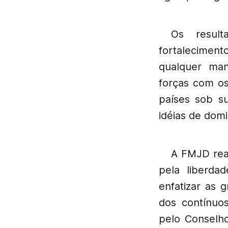
Os result
fortaleciment
qualquer man
forças com o
países sob s
idéias de dom
A FMJD reaf
pela liberdad
enfatizar as 
dos contínuos
pelo Conselho