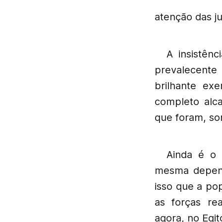
atenção das j
A insistên
prevalecente 
brilhante ex
completo alca
que foram, som
Ainda é o
mesma depend
isso que a po
as forças rea
agora, no Egit