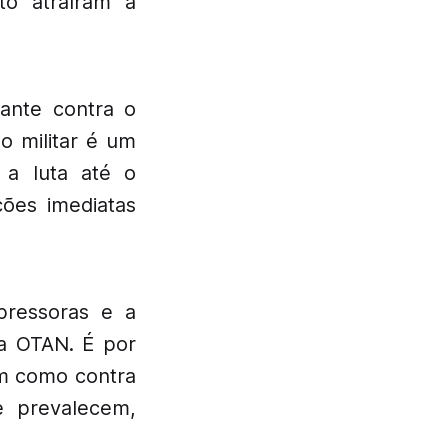
to atraíram a
vante contra o
o militar é um
 a luta até o
ções imediatas
pressoras e a
a OTAN. É por
im como contra
ue prevalecem,