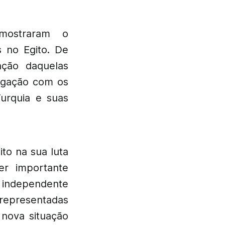
mostraram o
s no Egito. De
ação daquelas
igação com os
urquia e suas
to na sua luta
ser importante
, independente
 representadas
 nova situação