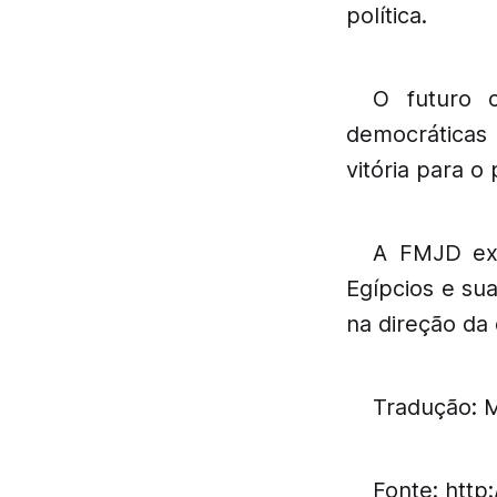
política.
O futuro 
democráticas 
vitória para o
A FMJD exp
Egípcios e su
na direção da 
Tradução: 
Fonte: http