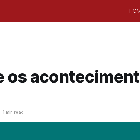
HO
e os aconteciment
1 min read