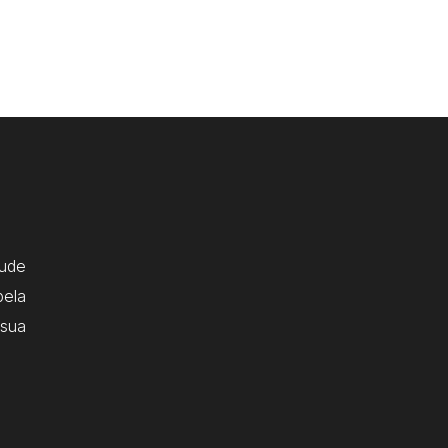
ude
pela
 sua