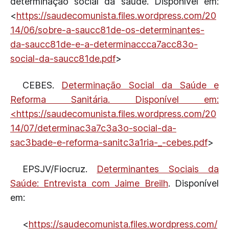
determinação social da saúde. Disponível em:
<
https://saudecomunista.files.wordpress.com/20
14/06/sobre-a-saucc81de-os-determinantes-
da-saucc81de-e-a-determinaccca7acc83o-
social-da-saucc81de.pdf
>
CEBES.
Determinação Social da Saúde e
Reforma Sanitária. Disponível em:
<
https://saudecomunista.files.wordpress.com/20
14/07/determinac3a7c3a3o-social-da-
sac3bade-e-reforma-sanitc3a1ria-_-cebes.pdf
>
EPSJV/Fiocruz.
Determinantes Sociais da
Saúde: Entrevista com Jaime Breilh
. Disponível
em:
<
https://saudecomunista.files.wordpress.com/