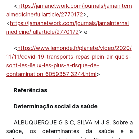
<
https://jamanetwork.com/journals/jamaintern
almedicine/fullarticle/2770172
>,
<
https://jamanetwork.com/journals/jamainternal
medicine/fullarticle/2770172
> e
<
https://www.lemonde.fr/planete/video/2020/
11/11/covid-19-transports-repas-plein-air-quels-
sont-les-lieux-les-plus-a-risque-de-
contamination_6059357_3244.html
>
Referências
Determinação social da saúde
ALBUQUERQUE G S C, SILVA M J S. Sobre a
saúde, os determinantes da saúde e a