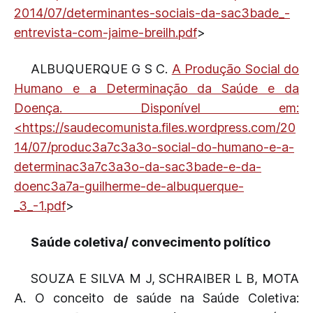
2014/07/determinantes-sociais-da-sac3bade_-
entrevista-com-jaime-breilh.pdf
>
ALBUQUERQUE G S C.
A Produção Social do
Humano e a Determinação da Saúde e da
Doença. Disponível em:
<
https://saudecomunista.files.wordpress.com/20
14/07/produc3a7c3a3o-social-do-humano-e-a-
determinac3a7c3a3o-da-sac3bade-e-da-
doenc3a7a-guilherme-de-albuquerque-
_3_-1.pdf
>
Saúde coletiva/ convecimento político
SOUZA E SILVA M J, SCHRAIBER L B, MOTA
A. O conceito de saúde na Saúde Coletiva: