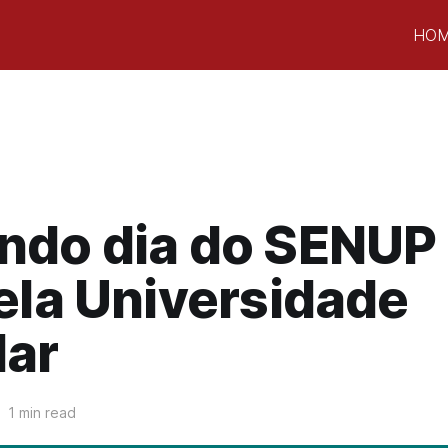
HO
do dia do SENUP 
ela Universidade
lar
1 min read