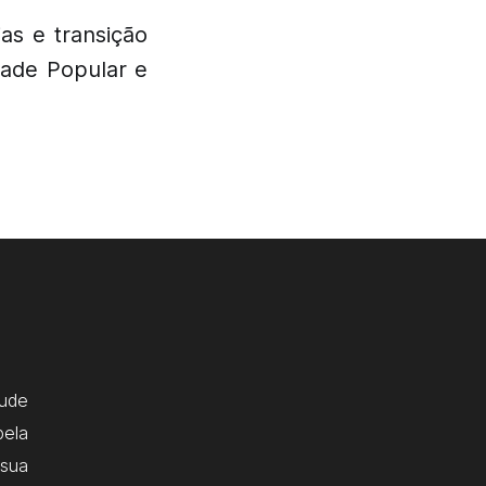
as e transição
dade Popular e
ude
pela
 sua