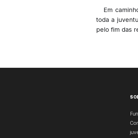
Em caminho 
toda a juvent
pelo fim das 
SO
Fu
Com
juv