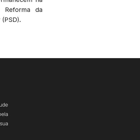
a Reforma da
 (PSD).
ude
pela
 sua