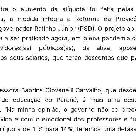
tra o aumento da alíquota foi feita pelas
as, a medida integra a Reforma da Previdê
 governador Ratinho Júnior (PSD). O projeto ap
a a ser praticado agora, em plena pandemia d
vidores(as) públicos(as), da ativa, apos
aos seus salários, que terão descontos que 
essora Sabrina Giovanelli Carvalho, que desd
a de educação do Paraná, é mais uma des
l. “Na minha opinião, o governo não se pr
ida e com o emocional dos professores e fu
líquota de 11% para 14%, teremos uma defas