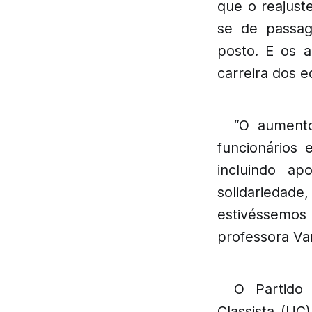
que o reajust
se de passag
posto. E os 
carreira dos 
“O aumento
funcionários 
incluindo a
solidariedade
estivéssemos
professora Va
O Partido 
Classista (U