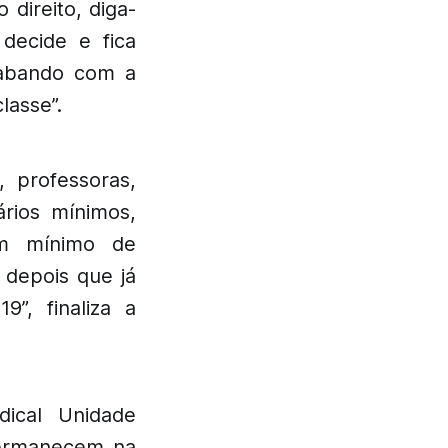
direito, diga-
decide e fica
cabando com a
lasse”.
 professoras,
ários mínimos,
um mínimo de
 depois que já
”, finaliza a
dical Unidade
permanecem na