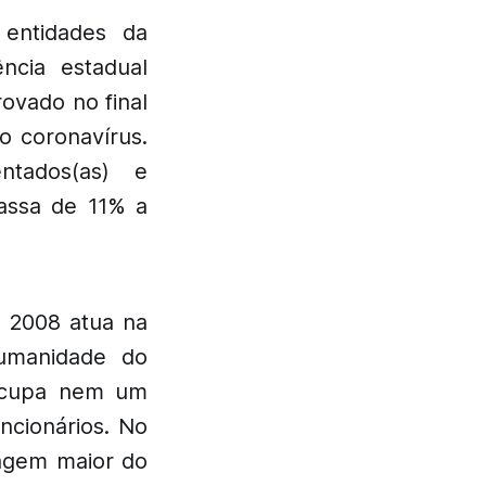
 entidades da
ncia estadual
rovado no final
o coronavírus.
entados(as) e
passa de 11% a
e 2008 atua na
umanidade do
eocupa nem um
ncionários. No
agem maior do