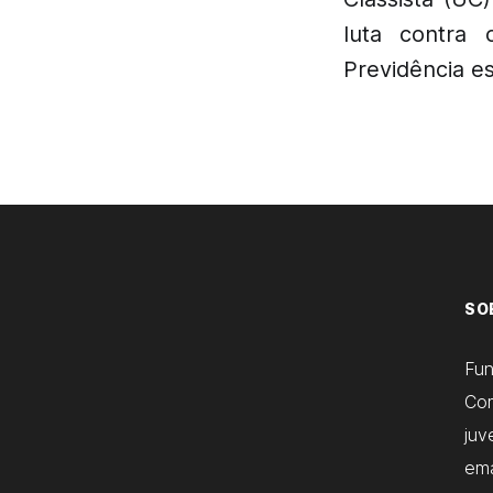
luta contra
Previdência es
SO
Fu
Com
juv
ema