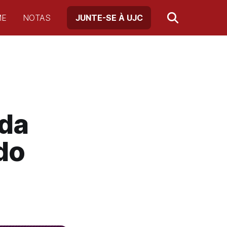
ME
NOTAS
JUNTE-SE À UJC
nda
do