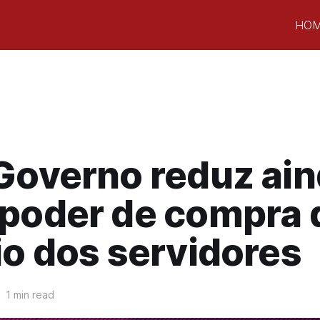
HO
Governo reduz ai
 poder de compra 
io dos servidores
1 min read