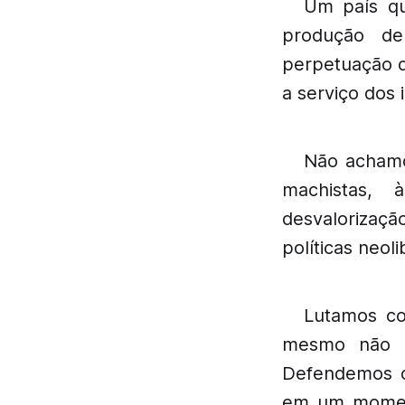
Um país qu
produção de
perpetuação d
a serviço dos
Não achamo
machistas, 
desvalorizaç
políticas neoli
Lutamos co
mesmo não co
Defendemos os
em um moment