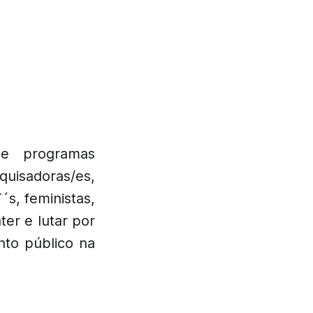
 e programas
quisadoras/es,
´s, feministas,
er e lutar por
nto público na