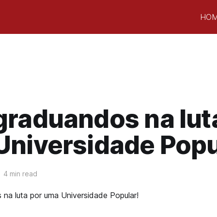
HO
raduandos na lut
niversidade Popu
4 min read