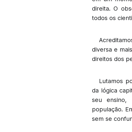
direita. O ob
todos os cienti
Acreditamo
diversa e mai
direitos dos p
Lutamos po
da lógica cap
seu ensino, 
população. Em
sem se confun