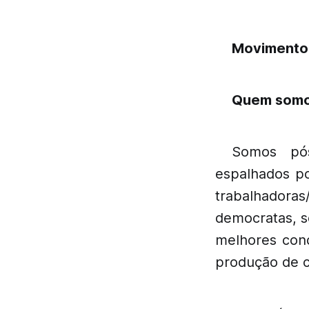
Movimento 
Quem som
Somos pós
espalhados po
trabalhadoras/
democratas, s
melhores cond
produção de ci