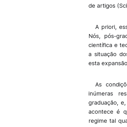
de artigos (S
A priori, e
Nós, pós-gra
científica e 
a situação d
esta expansão
As condiçõ
inúmeras res
graduação, e,
acontece é q
regime tal qu