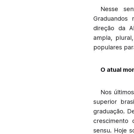
Nesse sen
Graduandos 
direção da A
ampla, plura
populares para
O atual mo
Nos último
superior bra
graduação. D
crescimento 
sensu. Hoje s