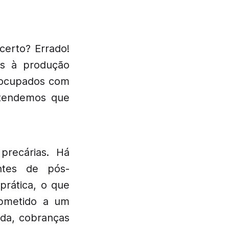
certo? Errado!
os à produção
reocupados com
ntendemos que
precárias. Há
antes de pós-
prática, o que
ubmetido a um
ada, cobranças