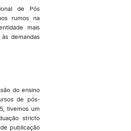
ional de Pós
nos rumos na
entidade mais
o às demandas
nsão do ensino
ursos de pós-
5, tivemos um
uação stricto
 de publicação