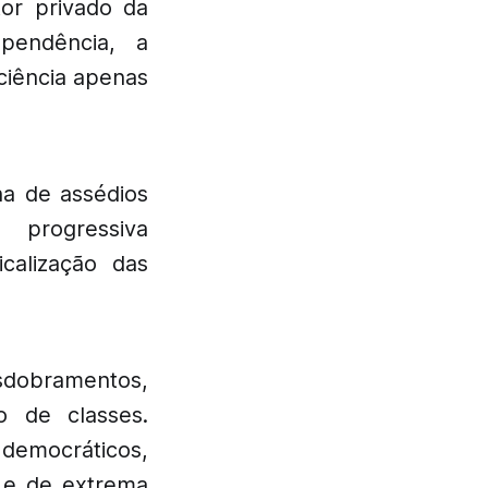
or privado da
pendência, a
ciência apenas
na de assédios
 progressiva
calização das
sdobramentos,
o de classes.
 democráticos,
 e de extrema