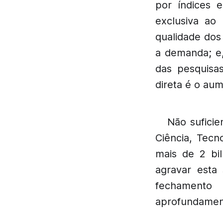
por índices e
exclusiva ao
qualidade dos
a demanda; e,
das pesquisa
direta é o au
Não sufici
Ciência, Tecn
mais de 2 bi
agravar esta 
fechamento 
aprofundament