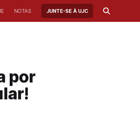
ME
NOTAS
JUNTE-SE À UJC
a por
lar!