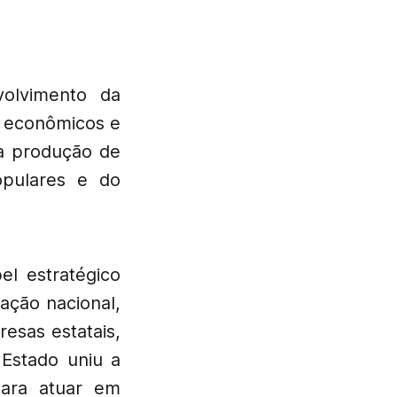
volvimento da
, econômicos e
 a produção de
opulares e do
el estratégico
zação nacional,
esas estatais,
 Estado uniu a
para atuar em