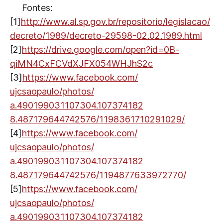
Fontes:
[1]
http://www.al.sp.gov.br/
repositorio/legislacao/
decreto/1989/
decreto-29598-02.02.1989.ht
ml
[2]
https://drive.google.com/
open?id=0B-
qiMN4CxFCVdXJFX0
54WHJhS2c
[3]
https://www.facebook.com/
ujcsaopaulo/photos/
a.490199031107304.107374182
8.487179644742576/
1198361710291029/
[4]
https://www.facebook.com/
ujcsaopaulo/photos/
a.490199031107304.107374182
8.487179644742576/
1194877633972770/
[5]
https://www.facebook.com/
ujcsaopaulo/photos/
a.490199031107304.107374182