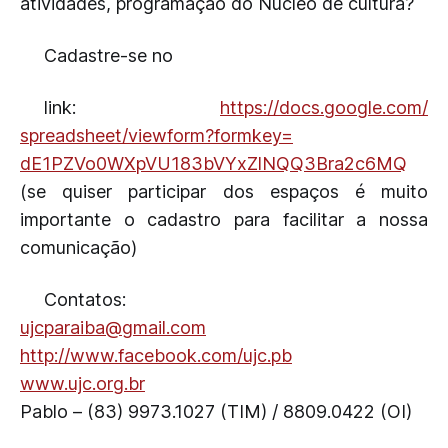
atividades, programação do Núcleo de cultura?
Cadastre-se no
link:
https://docs.google.com/
spreadsheet/viewform?formkey=
dE1PZVo0WXpVU183bVYxZlNQQ3Bra2
c6MQ
(se quiser participar dos espaços é muito
importante o cadastro para facilitar a nossa
comunicação)
Contatos:
ujcparaiba@gmail.com
http://www.facebook.com/ujc.pb
www.ujc.org.br
Pablo – (83) 9973.1027 (TIM) / 8809.0422 (OI)