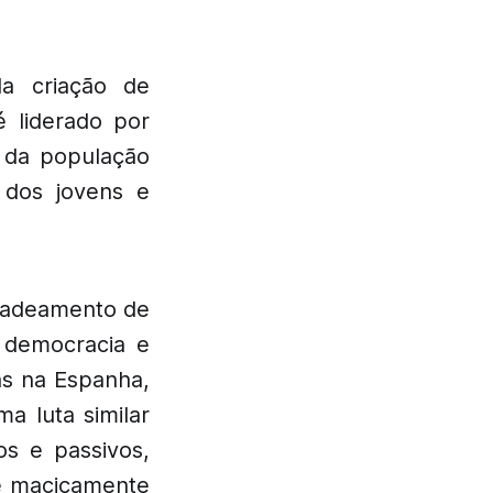
la criação de
 liderado por
 da população
 dos jovens e
ncadeamento de
a democracia e
uas na Espanha,
a luta similar
os e passivos,
se maciçamente