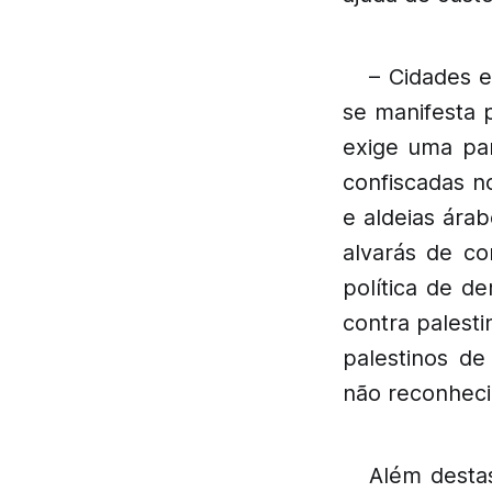
– Cidades 
se manifesta p
exige uma par
confiscadas no
e aldeias ára
alvarás de co
política de d
contra palest
palestinos de
não reconhecid
Além destas