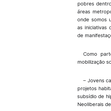
pobres dentro
áreas metropo
onde somos u
as iniciativa
de manifestaç
Como parte
mobilização s
– Jovens c
projetos habit
subsídio de h
Neoliberais d