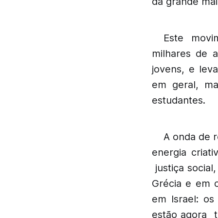
da grande maio
Este movim
milhares de 
jovens, e le
em geral, ma
estudantes.
A onda de 
energia criat
justiça social
Grécia e em o
em Israel: os
estão agora t