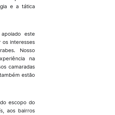
ia e a tática
 apoiado este
 os interesses
rabes. Nosso
periência na
ssos camaradas
e também estão
 do escopo do
s, aos bairros