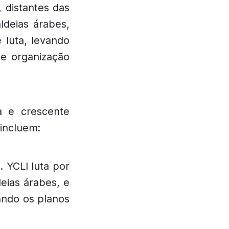
 distantes das
ldeias árabes,
luta, levando
 e organização
a e crescente
incluem:
 YCLI luta por
deias árabes, e
ando os planos