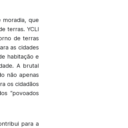
e moradia, que
de terras. YCLI
orno de terras
para as cidades
de habitação e
dade. A brutal
ndo não apenas
ra os cidadãos
ados “povoados
ontribui para a