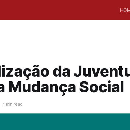
HO
lização da Juvent
a Mudança Social
4 min read