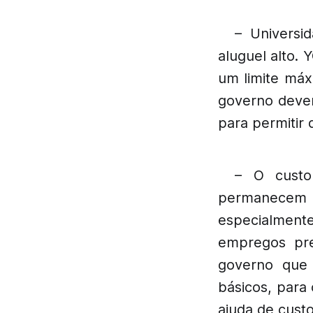
– Universi
aluguel alto.
um limite máx
governo dever
para permitir
– O custo
permanecem c
especialmen
empregos pre
governo que 
básicos, para 
ajuda de cust