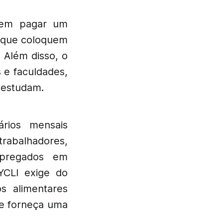
odem pagar um
s que coloquem
 Além disso, o
 e faculdades,
 estudam.
rios mensais
rabalhadores,
mpregados em
YCLI exige do
s alimentares
, e forneça uma