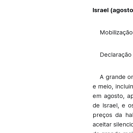
Israel (agost
Mobilização
Declaração 
A grande on
e meio, inclu
em agosto, ap
de Israel, e 
preços da ha
aceitar silenc