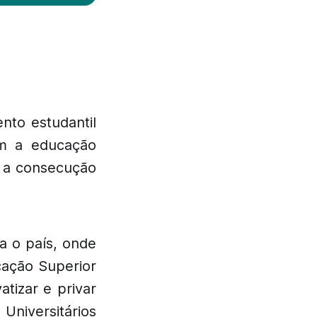
nto estudantil
om a educação
 e a consecução
a o país, onde
cação Superior
tizar e privar
niversitários