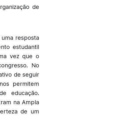
organização de
 uma resposta
to estudantil
 uma vez que o
congresso. No
tivo de seguir
 nos permitem
de educação.
ntram na Ampla
 certeza de um