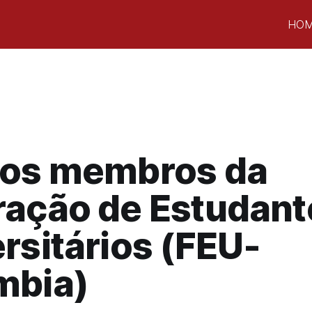
HO
dos membros da
ração de Estudant
rsitários (FEU-
mbia)