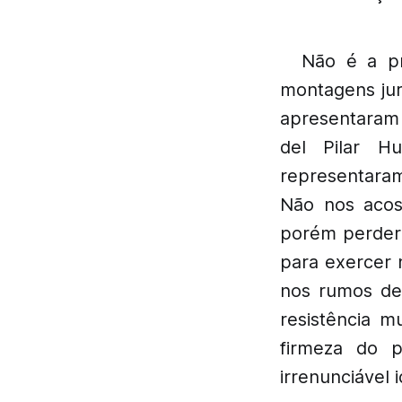
Não é a pr
montagens jur
apresentaram 
del Pilar H
representaram
Não nos acos
porém perderm
para exercer n
nos rumos de 
resistência m
firmeza do 
irrenunciável i