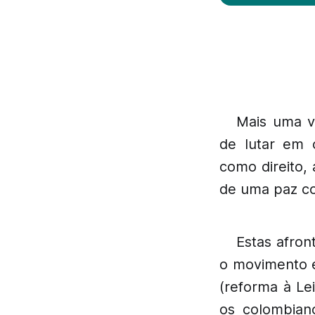
Mais uma v
de lutar em 
como direito, 
de uma paz com
Estas afro
o movimento e
(reforma à Le
os colombian