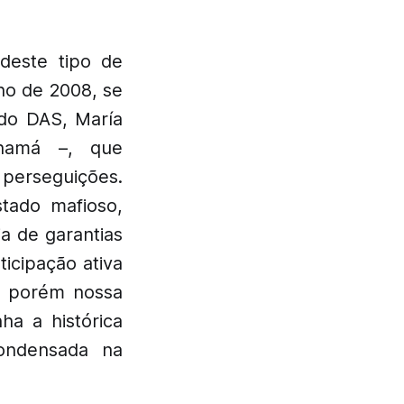
deste tipo de
no de 2008, se
 do DAS, María
anamá –, que
 perseguições.
tado mafioso,
a de garantias
ticipação ativa
s, porém nossa
ha a histórica
ondensada na