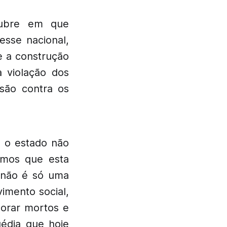
úgubre em que
esse nacional,
e a construção
 violação dos
são contra os
 o estado não
emos que esta
 não é só uma
imento social,
horar mortos e
gédia que hoje