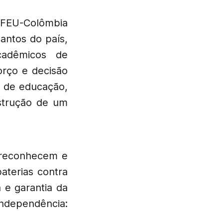
a FEU-Colômbia
antos do país,
cadêmicos de
orço e decisão
o de educação,
strução de um
 reconhecem e
baterias contra
 e garantia da
ndependência: