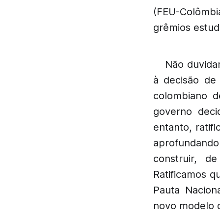
(FEU-Colômbia
grêmios estuda
Não duvida
à decisão de
colombiano de
governo deci
entanto, rati
aprofundando
construir, 
Ratificamos q
Pauta Naciona
novo modelo d