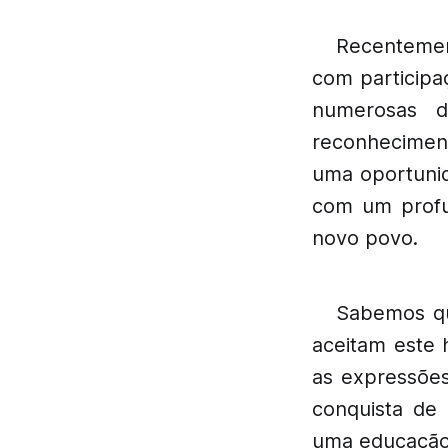
Recentemen
com participa
numerosas d
reconheciment
uma oportunid
com um profu
novo povo.
Sabemos qu
aceitam este h
as expressões
conquista de
uma educação 