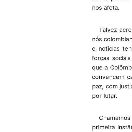
nos afeta.
Talvez acre
nós colombian
e notícias te
forças socia
que a Colômbi
convencem ca
paz, com just
por lutar.
Chamamos a
primeira inst