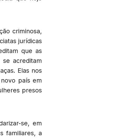
ção criminosa,
atas jurídicas
reditam que as
 se acreditam
aças. Elas nos
 novo país em
ulheres presos
darizar-se, em
 familiares, a