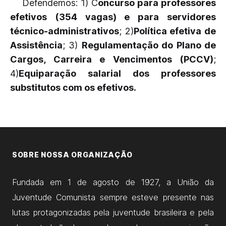
Defendemos: 1) C
oncurso para professores
efetivos (354 vagas) e para servidores
técnico-administrativos
; 2)
Política efetiva de
Assistência
; 3)
Regulamentação do Plano de
Cargos, Carreira e Vencimentos (PCCV)
;
4)
Equiparação salarial dos professores
substitutos com os efetivos.
SOBRE NOSSA ORGANIZAÇÃO
Fundada em 1 de agosto de 1927, a União da
Juventude Comunista sempre esteve presente nas
lutas protagonizadas pela juventude brasileira e pela